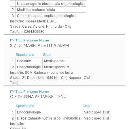
1
Ultrasonografie obstetricala si ginecologica
2
Medicina materno-fetala
3
Chirurgie laparoscopica ginecologica
Institutie: Higeea Medica SRL
Strada: Calea Victoriei Nr. , Turda - Cluj
Telefon : 0264305530
IT/ Titlu Prenume Nume
S / Dr. MARIELA LETITIA ADAM
Specialitate
Grad
1
Pediatrie
Medic primar
2
Endocrinologie
Medic specialist
Institutie: SCM Radusan - punct de lucru
Strada: 21 Decembrie 1989 Nr. , Cluj-Napoca - Clui
Telefon :
IT/ Titlu Prenume Nume
C / Dr. IRINA AFRASINEI TENU
Specialitate
Grad
1
Endocrinologie
Medic specialist
2
Diabet zaharat/ nutritie si boli metabolice
Medic specialist
Institutie:
Strada: Nr. , -