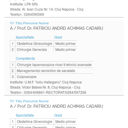
Institutie: LPA SRL
Strada: Al. Ioan Cuza Nr. 14, Cluj-Napoca - Cluj
Telefon : 0264590569
IT/ Titlu Prenume Nume
A / Prof. Dr. PATRICIU ANDREI ACHIMAS CADARIU
Specialitate
Grad
1
Obstetrica Ginecologie
Medic primar
2
Chirurgie Generala
Medic primar
Competenta
1
Chirurgie laparoscopica nicel II-tehnici avansate
2
Managementul serviciilor de sanatate
3
Colposcopie
Institutie: U.M.F. "Iuliu Hatieganu" Cluj-Napoca
Strada: Victor Babes Nr. 8, Cluj-Napoca - Cluj
Telefon : 0264/406841-RECTORAT/0264/597256
IT/ Titlu Prenume Nume
A / Prof. Dr. PATRICIU ANDREI ACHIMAS CADARIU
Specialitate
Grad
1
Obstetrica Ginecologie
Medic primar
2
Chirurgie Generala
Medic primar