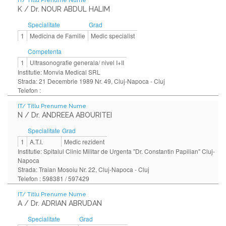
IT/ Titlu Prenume Nume
K / Dr. NOUR ABDUL HALIM
Specialitate
Grad
1
Medicina de Familie
Medic specialist
Competenta
1
Ultrasonografie generala/ nivel I+II
Institutie: Monvia Medical SRL
Strada: 21 Decembrie 1989 Nr. 49, Cluj-Napoca - Cluj
Telefon :
IT/ Titlu Prenume Nume
N / Dr. ANDREEA ABOURITEI
Specialitate
Grad
1
A.T.I.
Medic rezident
Institutie: Spitalul Clinic Militar de Urgenta "Dr. Constantin Papilian" Cluj-
Napoca
Strada: Traian Mosoiu Nr. 22, Cluj-Napoca - Cluj
Telefon : 598381 / 597429
IT/ Titlu Prenume Nume
A / Dr. ADRIAN ABRUDAN
Specialitate
Grad