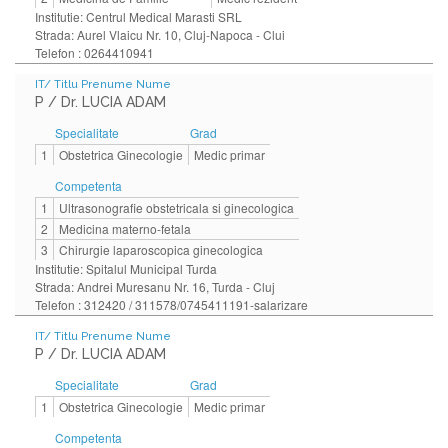
Institutie: Centrul Medical Marasti SRL
Strada: Aurel Vlaicu Nr. 10, Cluj-Napoca - Clui
Telefon : 0264410941
IT/ Titlu Prenume Nume
P / Dr. LUCIA ADAM
Specialitate
Grad
1
Obstetrica Ginecologie
Medic primar
Competenta
1
Ultrasonografie obstetricala si ginecologica
2
Medicina materno-fetala
3
Chirurgie laparoscopica ginecologica
Institutie: Spitalul Municipal Turda
Strada: Andrei Muresanu Nr. 16, Turda - Cluj
Telefon : 312420 / 311578/0745411191-salarizare
IT/ Titlu Prenume Nume
P / Dr. LUCIA ADAM
Specialitate
Grad
1
Obstetrica Ginecologie
Medic primar
Competenta