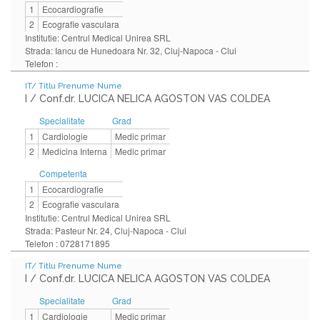
1
Ecocardiografie
2
Ecografie vasculara
Institutie: Centrul Medical Unirea SRL
Strada: Iancu de Hunedoara Nr. 32, Cluj-Napoca - Clui
Telefon :
IT/ Titlu Prenume Nume
I / Conf.dr. LUCICA NELICA AGOSTON VAS COLDEA
Specialitate
Grad
1
Cardiologie
Medic primar
2
Medicina Interna
Medic primar
Competenta
1
Ecocardiografie
2
Ecografie vasculara
Institutie: Centrul Medical Unirea SRL
Strada: Pasteur Nr. 24, Cluj-Napoca - Clui
Telefon : 0728171895
IT/ Titlu Prenume Nume
I / Conf.dr. LUCICA NELICA AGOSTON VAS COLDEA
Specialitate
Grad
1
Cardiologie
Medic primar