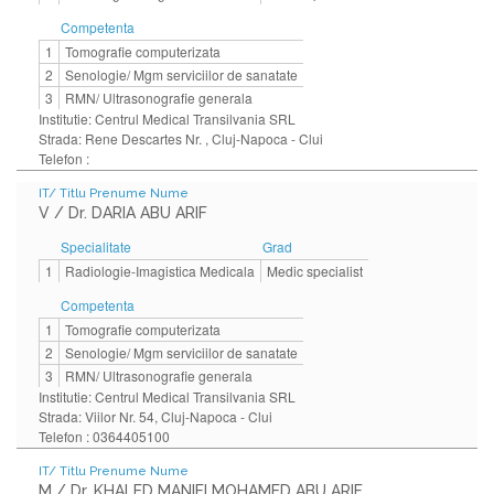
Competenta
1
Tomografie computerizata
2
Senologie/ Mgm serviciilor de sanatate
3
RMN/ Ultrasonografie generala
Institutie: Centrul Medical Transilvania SRL
Strada: Rene Descartes Nr. , Cluj-Napoca - Clui
Telefon :
IT/ Titlu Prenume Nume
V / Dr. DARIA ABU ARIF
Specialitate
Grad
1
Radiologie-Imagistica Medicala
Medic specialist
Competenta
1
Tomografie computerizata
2
Senologie/ Mgm serviciilor de sanatate
3
RMN/ Ultrasonografie generala
Institutie: Centrul Medical Transilvania SRL
Strada: Viilor Nr. 54, Cluj-Napoca - Clui
Telefon : 0364405100
IT/ Titlu Prenume Nume
M / Dr. KHALED MANIFI MOHAMED ABU ARIF