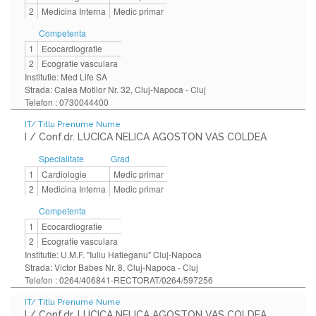
2
Medicina Interna
Medic primar
Competenta
1
Ecocardiografie
2
Ecografie vasculara
Institutie: Med Life SA
Strada: Calea Motilor Nr. 32, Cluj-Napoca - Cluj
Telefon : 0730044400
IT/ Titlu Prenume Nume
I / Conf.dr. LUCICA NELICA AGOSTON VAS COLDEA
Specialitate
Grad
1
Cardiologie
Medic primar
2
Medicina Interna
Medic primar
Competenta
1
Ecocardiografie
2
Ecografie vasculara
Institutie: U.M.F. "Iuliu Hatieganu" Cluj-Napoca
Strada: Victor Babes Nr. 8, Cluj-Napoca - Cluj
Telefon : 0264/406841-RECTORAT/0264/597256
IT/ Titlu Prenume Nume
I / Conf.dr. LUCICA NELICA AGOSTON VAS COLDEA