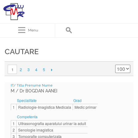
Menu
CAUTARE
2
3
4
5
1
IT/ Titlu Prenume Nume
M / Dr BOGDAN AANEI
Specialitate
Grad
1
Radiologie-Imagistica Medicala
Medic primar
Competenta
1
Ultrasonografia aparatului urinar la adult
2
Senologie imagistica
3
Tomografie computerizata