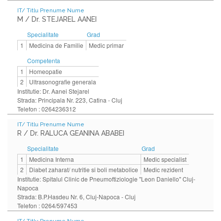
IT/ Titlu Prenume Nume
M / Dr. STEJAREL AANEI
Specialitate
Grad
1
Medicina de Familie
Medic primar
Competenta
1
Homeopatie
2
Ultrasonografie generala
Institutie: Dr. Aanei Stejarel
Strada: Principala Nr. 223, Catina - Cluj
Telefon : 0264236312
IT/ Titlu Prenume Nume
R / Dr. RALUCA GEANINA ABABEI
Specialitate
Grad
1
Medicina Interna
Medic specialist
2
Diabet zaharat/ nutritie si boli metabolice
Medic rezident
Institutie: Spitalul Clinic de Pneumoftiziologie "Leon Daniello" Cluj-
Napoca
Strada: B.P.Hasdeu Nr. 6, Cluj-Napoca - Cluj
Telefon : 0264/597453