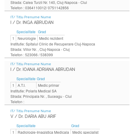
Strada: Calea Turzii Nr. 140, Cluj-Napoca - Clui
Telefon : 0364110012/ 0751142856
IT/ Titlu Prenume Nume
I / Dr. INGA ABRUDAN
Specialitate
Grad
1
Neurologie
Medic rezident
Institutie: Spitalul Clinic de Recuperare Cluj-Napoca
Strada: Viilor Nr. , Cluj-Napoca - Cluj
Telefon : 523066 / 538399
IT/ Titlu Prenume Nume
I / Dr. IOANA ADRIANA ABRUDAN
Specialitate
Grad
1
A.T.I.
Medic primar
Institutie: Polaris Medical SA
Strada: Principala Nr. , Suceagu - Clui
Telefon :
IT/ Titlu Prenume Nume
V / Dr. DARIA ABU ARIF
Specialitate
Grad
1
Radiologie-Imagistica Medicala
Medic specialist