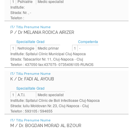
1
Psihiatrie
Medic specialist
Institutie:
Strada: Nr. , -
Telefon :
IT/ Titlu Prenume Nume
P / Dr MELANIA RODICA AIRIZER
Specialitate
Grad
Competenta
1
Nefrologie
Medic primar
1
-
Institutie: Spitalul Clinic Municipal Cluj-Napoca
Strada: Tabacarilor Nr. 11, Cluj-Napoca - Cluj
Telefon : 437050 fax:437075- 0735406105-RUNOS
IT/ Titlu Prenume Nume
K / Dr. FADI AL AYOUB
Specialitate
Grad
1
A.T.I.
Medic specialist
Institutie: Spitalul Clinic de Boli Infectioase Cluj-Napoca
Strada: Iuliu Moldovan Nr. 23, Cluj-Napoca - Cluj
Telefon : 593105 / 594655
IT/ Titlu Prenume Nume
M / Dr. BOGDAN MORAD AL BZOUR