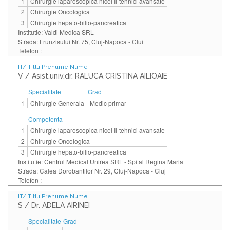
1
Chirurgie laparoscopica nicel II-tehnici avansate
2
Chirurgie Oncologica
3
Chirurgie hepato-bilio-pancreatica
Institutie: Valdi Medica SRL
Strada: Frunzisului Nr. 75, Cluj-Napoca - Clui
Telefon :
IT/ Titlu Prenume Nume
V / Asist.univ.dr. RALUCA CRISTINA AILIOAIE
Specialitate
Grad
1
Chirurgie Generala
Medic primar
Competenta
1
Chirurgie laparoscopica nicel II-tehnici avansate
2
Chirurgie Oncologica
3
Chirurgie hepato-bilio-pancreatica
Institutie: Centrul Medical Unirea SRL - Spital Regina Maria
Strada: Calea Dorobantilor Nr. 29, Cluj-Napoca - Cluj
Telefon :
IT/ Titlu Prenume Nume
S / Dr. ADELA AIRINEI
Specialitate
Grad