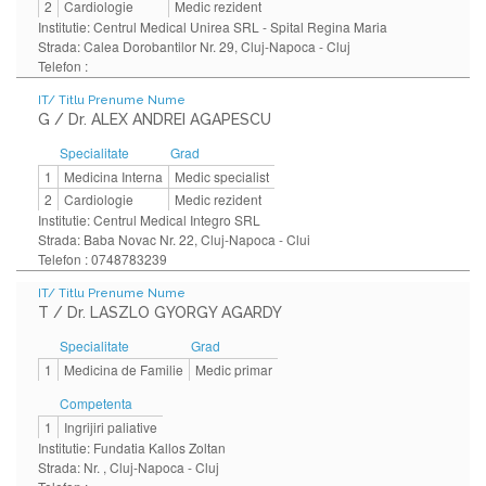
2
Cardiologie
Medic rezident
Institutie: Centrul Medical Unirea SRL - Spital Regina Maria
Strada: Calea Dorobantilor Nr. 29, Cluj-Napoca - Cluj
Telefon :
IT/ Titlu Prenume Nume
G / Dr. ALEX ANDREI AGAPESCU
Specialitate
Grad
1
Medicina Interna
Medic specialist
2
Cardiologie
Medic rezident
Institutie: Centrul Medical Integro SRL
Strada: Baba Novac Nr. 22, Cluj-Napoca - Clui
Telefon : 0748783239
IT/ Titlu Prenume Nume
T / Dr. LASZLO GYORGY AGARDY
Specialitate
Grad
1
Medicina de Familie
Medic primar
Competenta
1
Ingrijiri paliative
Institutie: Fundatia Kallos Zoltan
Strada: Nr. , Cluj-Napoca - Cluj