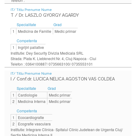
Telefon :
IT/ Titlu Prenume Nume
T / Dr. LASZLO GYORGY AGARDY
Specialitate
Grad
1
Medicina de Familie
Medic primar
Competenta
1
Ingrijiri paliative
Institutie: Dey Security Divizia Medicala SRL
Strada: Piata K. Liebknecht Nr. 4, Cluj-Napoca - Clui
Telefon : 0364100887/ 0735663100/ 0735553101
IT/ Titlu Prenume Nume
I / Conf.dr. LUCICA NELICA AGOSTON VAS COLDEA
Specialitate
Grad
1
Cardiologie
Medic primar
2
Medicina Interna
Medic primar
Competenta
1
Ecocardiografie
2
Ecografie vasculara
Institutie: Integrare Clinica- Spitalul Clinic Judetean de Urgenta Cluj/
Sectia Medicina Interna II